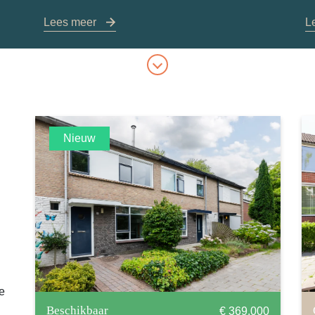
Lees meer
L
Nieuw
je
Beschikbaar
€ 369.000