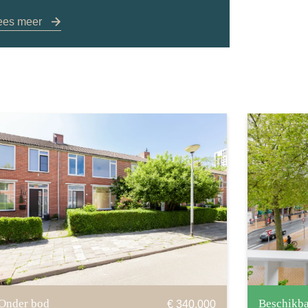
ees meer
Onder bod
Beschikba
€ 340.000