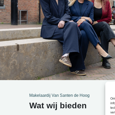
Makelaardij Van Santen de Hoog
Om 
Wat wij bieden
inf
tec
ver