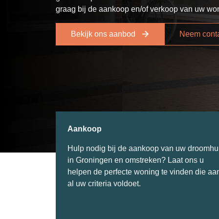
graag bij de aankoop en/of verkoop van uw wo
Bekijk ons aanbod
Neem conta
Aankoop
Hulp
nodig
bij
de
aankoop
van
uw
droomhu
in Groningen
en
omstreken
? Laat
ons
u
helpen
de
perfecte
woning
te
vinden
die
aa
al
uw
criteria
voldoet
.