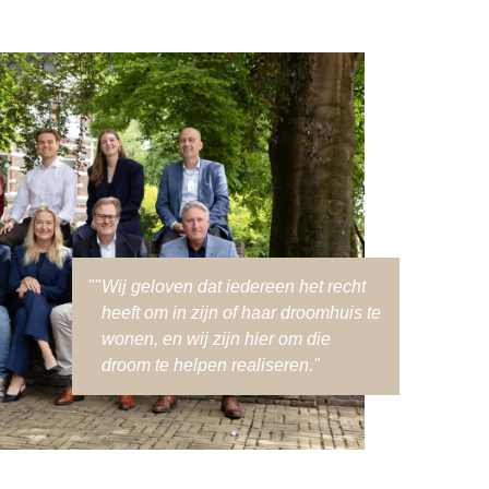
Wij geloven dat iedereen het recht
heeft om in zijn of haar droomhuis te
wonen, en wij zijn hier om die
droom te helpen realiseren."