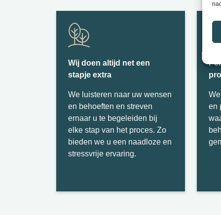
nad
Wij doen altijd net een
Per
stapje extra
pro
We
luisteren
naar
uw
wensen
W
en
behoeften
en
streven
en
ernaar
u
te
begeleiden
bij
waa
elke
stap
van het
proces
.
Zo
beh
bieden we u een naadloze en
ge
stressvrije ervaring.