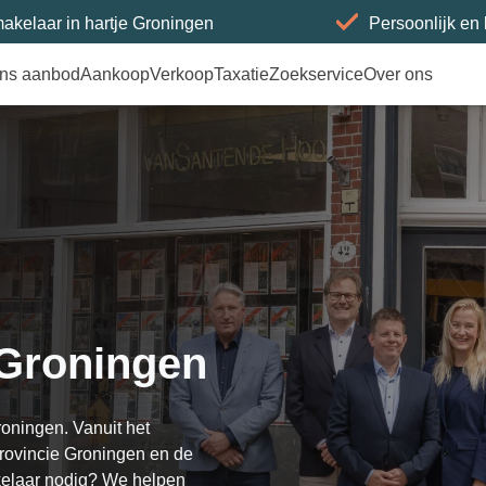
akelaar in hartje Groningen
Persoonlijk en
ns aanbod
Aankoop
Verkoop
Taxatie
Zoekservice
Over ons
 Groningen
roningen. Vanuit het
provincie Groningen en de
kelaar nodig? We helpen