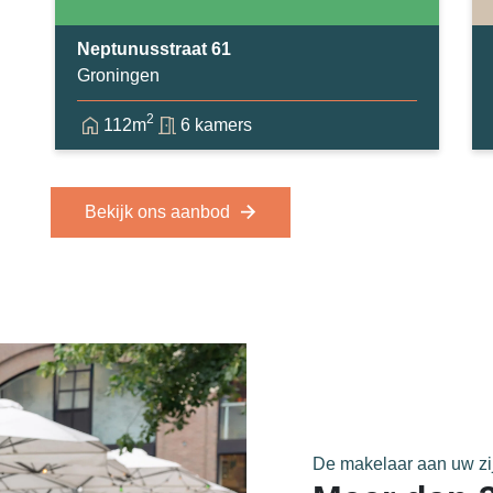
Neptunusstraat 61
Groningen
2
112m
6 kamers
Bekijk ons aanbod
De makelaar aan uw zi