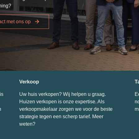
ning?
ct met ons op
Verkoop
T
is
Uw huis verkopen? Wij helpen u graag.
E
Huizen verkopen is onze expertise. Als
n
n
verkoopmakelaar zorgen we voor de beste
m
strategie tegen een scherp tarief. Meer
weten?