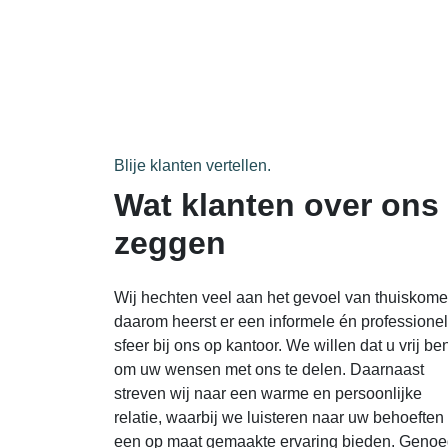
Blije klanten vertellen.
Wat klanten over ons
zeggen
Wij hechten veel aan het gevoel van thuiskome
daarom heerst er een informele én professione
sfeer bij ons op kantoor. We willen dat u vrij be
om uw wensen met ons te delen.
Daarnaast
streven
wij
naar
een
warme
en
persoonlijke
relatie
,
waarbij
we
luisteren
naar
uw
behoeften
een
op
maat
gemaakte
ervaring
bieden
.
Genoe