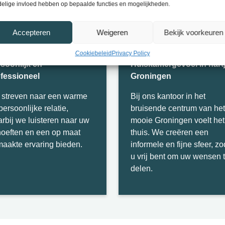
elige invloed hebben op bepaalde functies en mogelijkheden.
Accepteren
Weigeren
Bekijk voorkeuren
Cookiebeleid
Privacy Policy
soonlijk en
Huiskamergevoel in hart
fessioneel
Groningen
e
streven
naar
een
warme
Bij ons kantoor in het
persoonlijke
relatie
,
bruisende centrum van het
rbij
we
luisteren
naar
uw
mooie Groningen voelt het
oeften
en
een
op
maat
thuis. We creëren een
maakte
ervaring
bieden
.
informele en fijne sfeer, zo
u vrij bent om uw wensen 
delen.