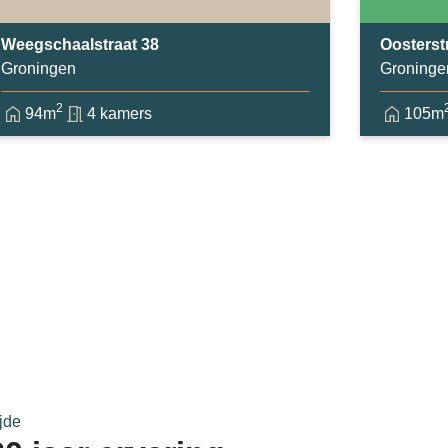
Weegschaalstraat 38
Oosterst
Groningen
Groninge
2
94m
4 kamers
105m
jde