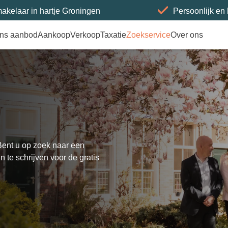
akelaar in hartje Groningen
Persoonlijk en
ns aanbod
Aankoop
Verkoop
Taxatie
Zoekservice
Over ons
Bent u op zoek naar een
 te schrijven voor de gratis