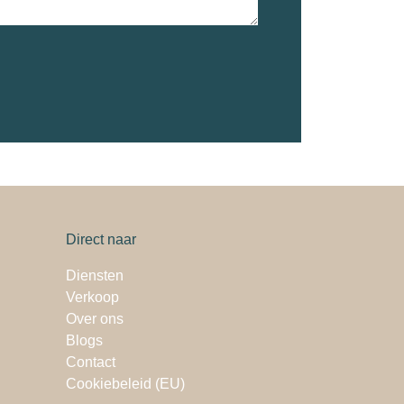
Direct naar
Diensten
Verkoop
Over ons
Blogs
Contact
Cookiebeleid (EU)