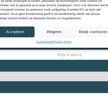
de beste ervaringen te bieden, gebruiken wij technologieën zoals cookies om
Telefoonnummer
ormatie over je apparaat op te slaan en/of te raadplegen. Door in te stemmen met 
hnologieën kunnen wij gegevens zoals surfgedrag of unieke ID's op deze site
werken. Als je geen toestemming geeft of uw toestemming intrekt, kan dit een
elige invloed hebben op bepaalde functies en mogelijkheden.
Accepteren
Weigeren
Bekijk voorkeuren
Cookiebeleid
Privacy Policy
Koopprijs tot