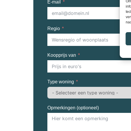
Om 
E-mail
inf
tec
ver
nad
Regio
Koopprijs van
Type woning
Opmerkingen (optioneel)