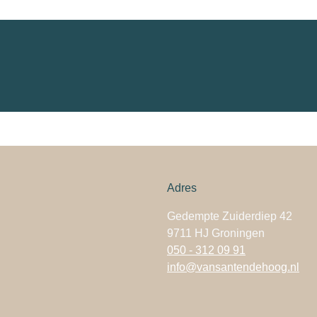
Adres
Gedempte Zuiderdiep 42
9711 HJ Groningen
050 - 312 09 91
info@vansantendehoog.nl