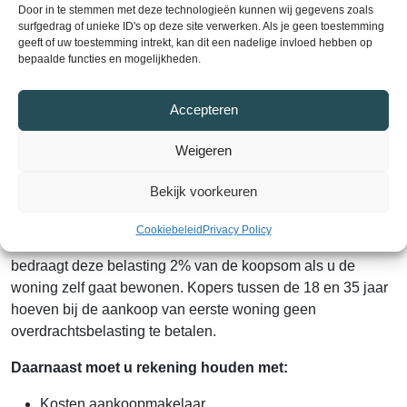
Door in te stemmen met deze technologieën kunnen wij gegevens zoals
notariskosten voor de hypotheekakte (als u een hypotheek
surfgedrag of unieke ID's op deze site verwerken. Als je geen toestemming
afsluit).
geeft of uw toestemming intrekt, kan dit een nadelige invloed hebben op
bepaalde functies en mogelijkheden.
Let op:
deze kosten moet u zelf betalen uit eigen middelen.
U kunt ze meestal niet meefinancieren in uw hypotheek.
Accepteren
Hoeveel procent bedraagt
Weigeren
kosten koper?
Bekijk voorkeuren
De kosten koper bestaan uit een paar onderdelen, waarvan
Cookiebeleid
Privacy Policy
de grootste is: de overdrachtsbelasting. Sinds 2021
bedraagt deze belasting 2% van de koopsom als u de
woning zelf gaat bewonen. Kopers tussen de 18 en 35 jaar
hoeven bij de aankoop van eerste woning geen
overdrachtsbelasting te betalen.
Daarnaast moet u rekening houden met:
Kosten aankoopmakelaar