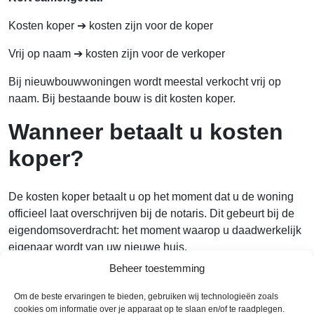
Kosten koper ➔ kosten zijn voor de koper
Vrij op naam ➔ kosten zijn voor de verkoper
Bij nieuwbouwwoningen wordt meestal verkocht vrij op
naam. Bij bestaande bouw is dit kosten koper.
Wanneer betaalt u kosten
koper?
De kosten koper betaalt u op het moment dat u de woning
officieel laat overschrijven bij de notaris. Dit gebeurt bij de
eigendomsoverdracht: het moment waarop u daadwerkelijk
eigenaar wordt van uw nieuwe huis.
Beheer toestemming
Vaak zorgt de notaris ervoor dat alle kosten in één keer
geregeld worden. De notaris stuurt u een factuur waarop
Om de beste ervaringen te bieden, gebruiken wij technologieën zoals
niet alleen de kosten koper staan, maar bijvoorbeeld ook de
cookies om informatie over je apparaat op te slaan en/of te raadplegen.