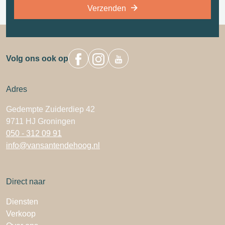
Verzenden
Volg ons ook op
Adres
Gedempte Zuiderdiep 42
9711 HJ Groningen
050 - 312 09 91
info@vansantendehoog.nl
Direct naar
Diensten
Verkoop