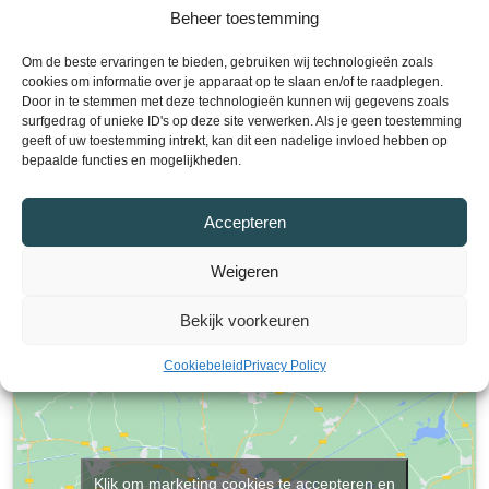
Beheer toestemming
Plan een bezichtiging
Om de beste ervaringen te bieden, gebruiken wij technologieën zoals
cookies om informatie over je apparaat op te slaan en/of te raadplegen.
Plan nu een bezichtiging en ontdek uw
Door in te stemmen met deze technologieën kunnen wij gegevens zoals
droomwoning! Neem contact met ons op via telefoon
surfgedrag of unieke ID's op deze site verwerken. Als je geen toestemming
of e-mail om een afspraak te maken. Wij staan klaar
geeft of uw toestemming intrekt, kan dit een nadelige invloed hebben op
bepaalde functies en mogelijkheden.
om u te helpen bij het vinden van uw ideale huis.
Verkocht
Accepteren
Weigeren
Bekijk voorkeuren
Cookiebeleid
Privacy Policy
Klik om marketing cookies te accepteren en