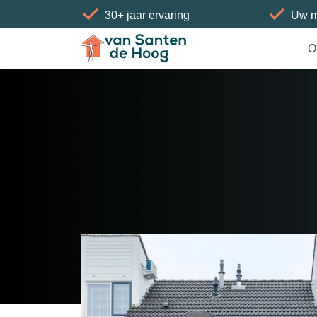
30+ jaar ervaring
Uw m
Home
»
Woningen
»
Framaheerd 32
O