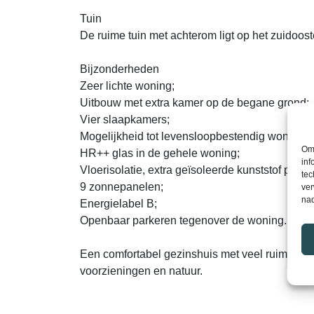
Tuin
De ruime tuin met achterom ligt op het zuidoost
Bijzonderheden
Zeer lichte woning;
Uitbouw met extra kamer op de begane grond;
Vier slaapkamers;
Mogelijkheid tot levensloopbestendig wonen;
Om 
HR++ glas in de gehele woning;
inf
Vloerisolatie, extra geïsoleerde kunststof pane
tec
9 zonnepanelen;
ver
nad
Energielabel B;
Openbaar parkeren tegenover de woning.
Een comfortabel gezinshuis met veel ruimte, ee
voorzieningen en natuur.