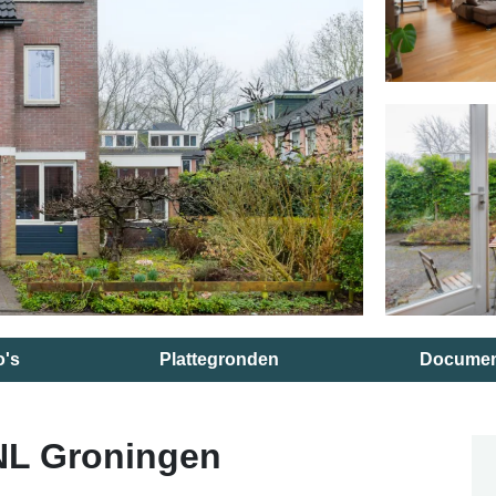
o's
Plattegronden
Documen
NL Groningen