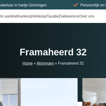
akelaar in hartje Groningen
Persoonlijk en
ns aanbod
Aankoop
Verkoop
Taxatie
Zoekservice
Over ons
Framaheerd 32
Home
»
Woningen
»
Framaheerd 32