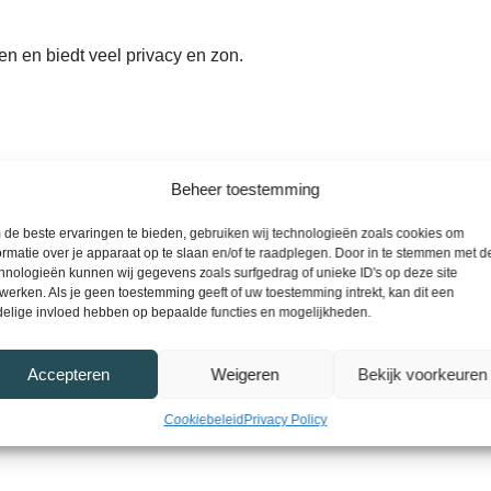
en en biedt veel privacy en zon.
Beheer toestemming
de beste ervaringen te bieden, gebruiken wij technologieën zoals cookies om
ormatie over je apparaat op te slaan en/of te raadplegen. Door in te stemmen met 
len en dakkapel;
hnologieën kunnen wij gegevens zoals surfgedrag of unieke ID's op deze site
werken. Als je geen toestemming geeft of uw toestemming intrekt, kan dit een
elige invloed hebben op bepaalde functies en mogelijkheden.
Accepteren
Weigeren
Bekijk voorkeuren
n zonnige tuin en een uitstekende ligging nabij
Cookiebeleid
Privacy Policy