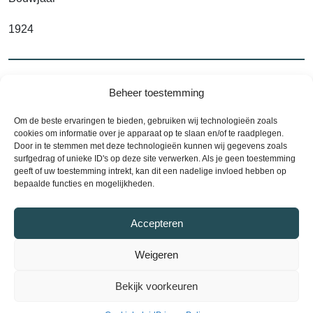
1924
Alle kenmerken
Beheer toestemming
Om de beste ervaringen te bieden, gebruiken wij technologieën zoals
cookies om informatie over je apparaat op te slaan en/of te raadplegen.
Door in te stemmen met deze technologieën kunnen wij gegevens zoals
Contact
surfgedrag of unieke ID's op deze site verwerken. Als je geen toestemming
geeft of uw toestemming intrekt, kan dit een nadelige invloed hebben op
Plan een bezichtiging
bepaalde functies en mogelijkheden.
Plan nu een bezichtiging en ontdek uw
Accepteren
droomwoning! Neem contact met ons op via telefoon
of e-mail om een afspraak te maken. Wij staan klaar
Weigeren
om u te helpen bij het vinden van uw ideale huis.
Bekijk voorkeuren
Verkocht