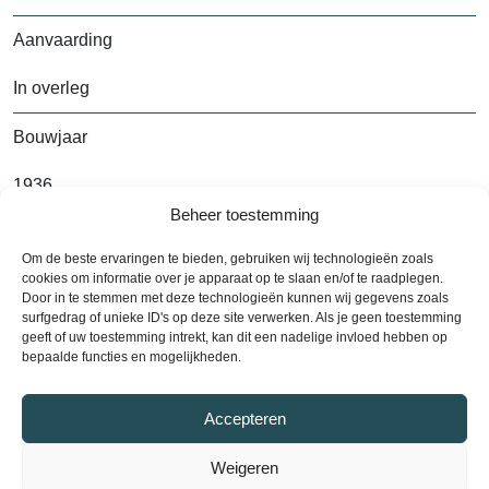
Aanvaarding
In overleg
Bouwjaar
1936
Beheer toestemming
Om de beste ervaringen te bieden, gebruiken wij technologieën zoals
Alle kenmerken
cookies om informatie over je apparaat op te slaan en/of te raadplegen.
Door in te stemmen met deze technologieën kunnen wij gegevens zoals
surfgedrag of unieke ID's op deze site verwerken. Als je geen toestemming
geeft of uw toestemming intrekt, kan dit een nadelige invloed hebben op
bepaalde functies en mogelijkheden.
Contact
Plan een bezichtiging
Accepteren
Weigeren
Plan nu een bezichtiging en ontdek uw