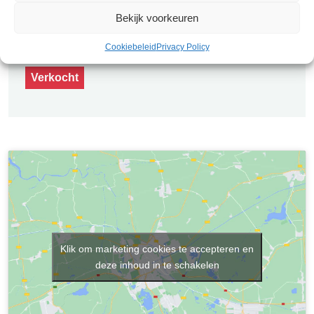
droomwoning! Neem contact met ons op via telefoon
Bekijk voorkeuren
of e-mail om een afspraak te maken. Wij staan klaar
om u te helpen bij het vinden van uw ideale huis.
Cookiebeleid
Privacy Policy
Verkocht
Klik om marketing cookies te accepteren en
deze inhoud in te schakelen