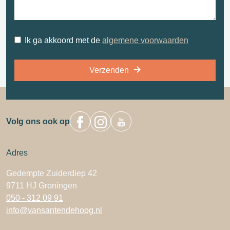
Ik ga akkoord met de
algemene voorwaarden
Verzenden
Volg ons ook op
Adres
Gedempte Zuiderdiep 42
9711 HJ Groningen
050 - 312 09 91
info@vansantendehoog.nl