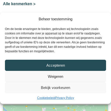
Alle kenmerken
Beheer toestemming
Contact
Om de beste ervaringen te bieden, gebruiken wij technologieën zoals
cookies om informatie over je apparaat op te slaan en/of te raadplegen.
Plan een bezichtiging
Door in te stemmen met deze technologieën kunnen wij gegevens zoals
surfgedrag of unieke ID's op deze site verwerken. Als je geen toestemming
geeft of uw toestemming intrekt, kan dit een nadelige invloed hebben op
Plan nu een bezichtiging en ontdek uw
bepaalde functies en mogelijkheden.
droomwoning! Neem contact met ons op via telefoon
of e-mail om een afspraak te maken. Wij staan klaar
Accepteren
om u te helpen bij het vinden van uw ideale huis.
Weigeren
Verkocht
Bekijk voorkeuren
Cookiebeleid
Privacy Policy