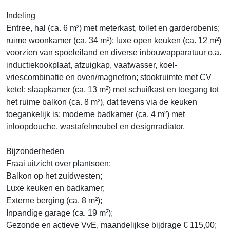
Indeling
Entree, hal (ca. 6 m²) met meterkast, toilet en garderobenis;
ruime woonkamer (ca. 34 m²); luxe open keuken (ca. 12 m²)
voorzien van spoeleiland en diverse inbouwapparatuur o.a.
inductiekookplaat, afzuigkap, vaatwasser, koel-
vriescombinatie en oven/magnetron; stookruimte met CV
ketel; slaapkamer (ca. 13 m²) met schuifkast en toegang tot
het ruime balkon (ca. 8 m²), dat tevens via de keuken
toegankelijk is; moderne badkamer (ca. 4 m²) met
inloopdouche, wastafelmeubel en designradiator.
Bijzonderheden
Fraai uitzicht over plantsoen;
Balkon op het zuidwesten;
Luxe keuken en badkamer;
Externe berging (ca. 8 m²);
Inpandige garage (ca. 19 m²);
Gezonde en actieve VvE, maandelijkse bijdrage € 115,00;