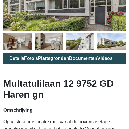
Details
Foto's
Plattegronden
Documenten
Videos
Multatulilaan 12 9752 GD
Haren gn
Omschrijving
Op uitstekende locatie met, vanaf de bovenste etage,
prachtig vrij uitzicht over het Hendrik de Vriesplantsoen,