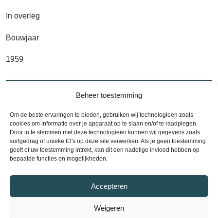
In overleg
Bouwjaar
1959
Beheer toestemming
Alle kenmerken
Om de beste ervaringen te bieden, gebruiken wij technologieën zoals
cookies om informatie over je apparaat op te slaan en/of te raadplegen.
Door in te stemmen met deze technologieën kunnen wij gegevens zoals
surfgedrag of unieke ID's op deze site verwerken. Als je geen toestemming
Contact
geeft of uw toestemming intrekt, kan dit een nadelige invloed hebben op
bepaalde functies en mogelijkheden.
Plan een bezichtiging
Accepteren
Plan nu een bezichtiging en ontdek uw
droomwoning! Neem contact met ons op via telefoon
Weigeren
of e-mail om een afspraak te maken. Wij staan klaar