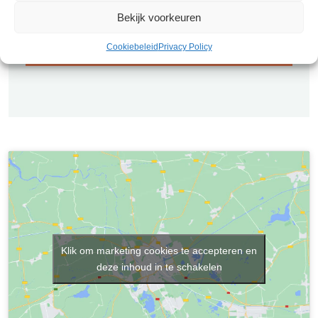
om u te helpen bij het vinden van uw ideale huis.
Bekijk voorkeuren
Cookiebeleid
Privacy Policy
Plan een bezichtiging
Klik om marketing cookies te accepteren en
deze inhoud in te schakelen