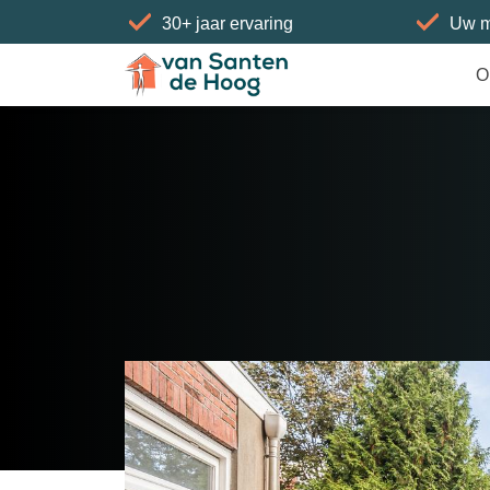
30+ jaar ervaring
Uw m
Home
»
Woningen
»
Oppenheimstraat 59
O