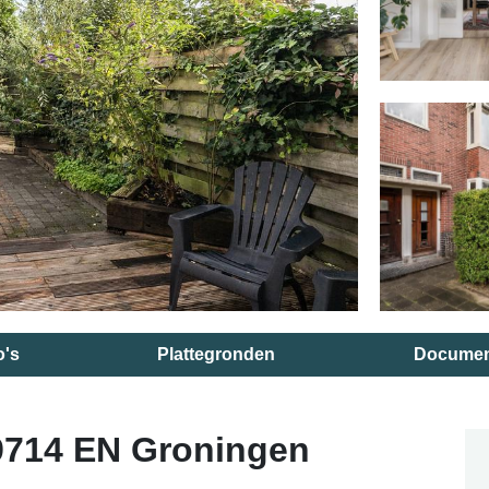
o's
Plattegronden
Documen
9714 EN Groningen