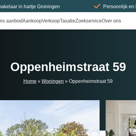
akelaar in hartje Groningen
Persoonlijk en
ns aanbod
Aankoop
Verkoop
Taxatie
Zoekservice
Over ons
Oppenheimstraat 59
Home
»
Woningen
»
Oppenheimstraat 59