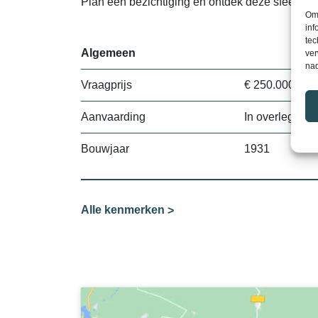
Plan een bezichtiging en ontdek deze sfeervoll
Om 
inf
tec
Algemeen
ver
nad
Vraagprijs
€ 250.000
Aanvaarding
In overleg
Bouwjaar
1931
Alle kenmerken