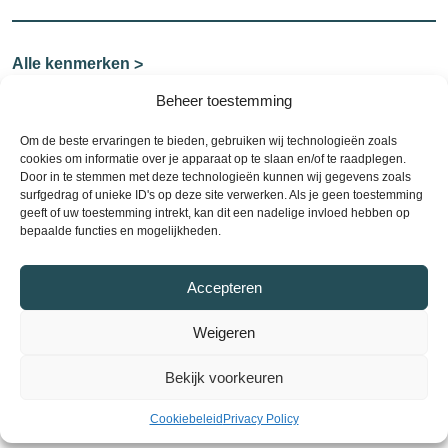
Alle kenmerken
Beheer toestemming
Om de beste ervaringen te bieden, gebruiken wij technologieën zoals
Contact
cookies om informatie over je apparaat op te slaan en/of te raadplegen.
Door in te stemmen met deze technologieën kunnen wij gegevens zoals
Plan een bezichtiging
surfgedrag of unieke ID's op deze site verwerken. Als je geen toestemming
geeft of uw toestemming intrekt, kan dit een nadelige invloed hebben op
bepaalde functies en mogelijkheden.
Plan nu een bezichtiging en ontdek uw
droomwoning! Neem contact met ons op via telefoon
Accepteren
of e-mail om een afspraak te maken. Wij staan klaar
om u te helpen bij het vinden van uw ideale huis.
Weigeren
Verkocht
Bekijk voorkeuren
Cookiebeleid
Privacy Policy