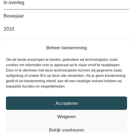
In overleg
Bouwjaar
2010
Beheer toestemming
Alle kenmerken
Om de beste ervaringen te bieden, gebruiken wij technologieën zoals
cookies om informatie over je apparaat op te slaan en/of te raadplegen.
Door in te stemmen met deze technologieën kunnen wij gegevens zoals
surfgedrag of unieke ID's op deze site verwerken. Als je geen toestemming
geeft of uw toestemming intrekt, kan dit een nadelige invloed hebben op
Contact
bepaalde functies en mogelijkheden.
Plan een bezichtiging
Accepteren
Plan nu een bezichtiging en ontdek uw
Weigeren
droomwoning! Neem contact met ons op via telefoon
of e-mail om een afspraak te maken. Wij staan klaar
Bekijk voorkeuren
om u te helpen bij het vinden van uw ideale huis.