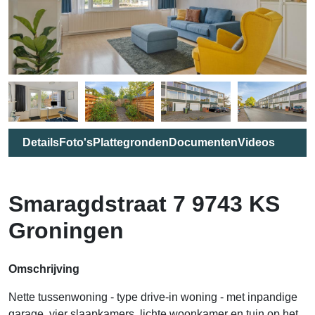
Details
Foto's
Plattegronden
Documenten
Videos
Smaragdstraat 7 9743 KS
Groningen
Omschrijving
Nette tussenwoning - type drive-in woning - met inpandige
garage, vier slaapkamers, lichte woonkamer en tuin op het