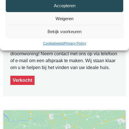
Accepteren
Weigeren
Contact
Plan een bezichtiging
Bekijk voorkeuren
Cookiebeleid
Privacy Policy
Plan nu een bezichtiging en ontdek uw
droomwoning! Neem contact met ons op via telefoon
of e-mail om een afspraak te maken. Wij staan klaar
om u te helpen bij het vinden van uw ideale huis.
Verkocht