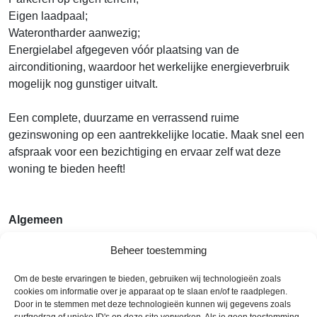
Eigen laadpaal;
Waterontharder aanwezig;
Energielabel afgegeven vóór plaatsing van de
airconditioning, waardoor het werkelijke energieverbruik
mogelijk nog gunstiger uitvalt.
Een complete, duurzame en verrassend ruime
gezinswoning op een aantrekkelijke locatie. Maak snel een
afspraak voor een bezichtiging en ervaar zelf wat deze
woning te bieden heeft!
Algemeen
Beheer toestemming
Vraagprijs
Om de beste ervaringen te bieden, gebruiken wij technologieën zoals
€ 525.000
cookies om informatie over je apparaat op te slaan en/of te raadplegen.
Door in te stemmen met deze technologieën kunnen wij gegevens zoals
Aanvaarding
surfgedrag of unieke ID's op deze site verwerken. Als je geen toestemming