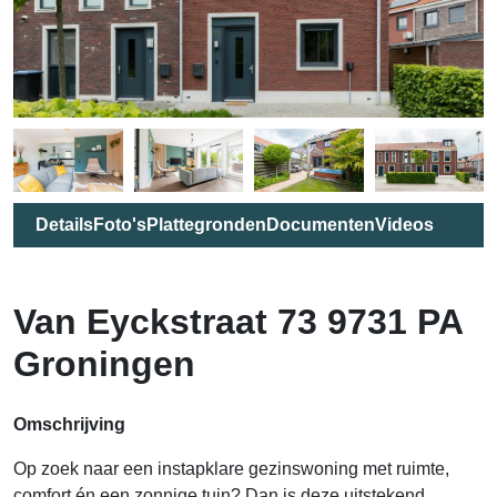
Details
Foto's
Plattegronden
Documenten
Videos
Van Eyckstraat 73 9731 PA
Groningen
Omschrijving
Op zoek naar een instapklare gezinswoning met ruimte,
comfort én een zonnige tuin? Dan is deze uitstekend