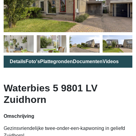
Details
Foto's
Plattegronden
Documenten
Videos
Waterbies 5 9801 LV
Zuidhorn
Omschrijving
Gezinsvriendelijke twee-onder-een-kapwoning in geliefd
Zuidhorn!