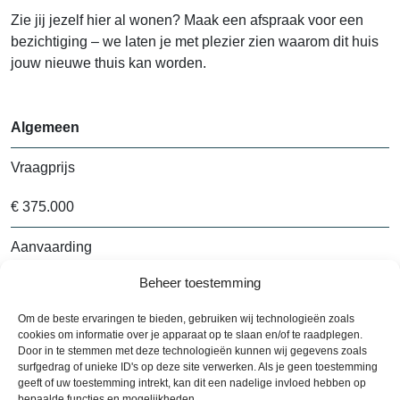
Zie jij jezelf hier al wonen? Maak een afspraak voor een
bezichtiging – we laten je met plezier zien waarom dit huis
jouw nieuwe thuis kan worden.
Algemeen
Vraagprijs
€ 375.000
Aanvaarding
Beheer toestemming
In overleg
Om de beste ervaringen te bieden, gebruiken wij technologieën zoals
Bouwjaar
cookies om informatie over je apparaat op te slaan en/of te raadplegen.
Door in te stemmen met deze technologieën kunnen wij gegevens zoals
1990
surfgedrag of unieke ID's op deze site verwerken. Als je geen toestemming
geeft of uw toestemming intrekt, kan dit een nadelige invloed hebben op
bepaalde functies en mogelijkheden.