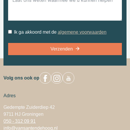
Ik ga akkoord met de
algemene voorwaarden
Verzenden
Volg ons ook op
Adres
Gedempte Zuiderdiep 42
9711 HJ Groningen
050 - 312 09 91
info@vansantendehoog.nl