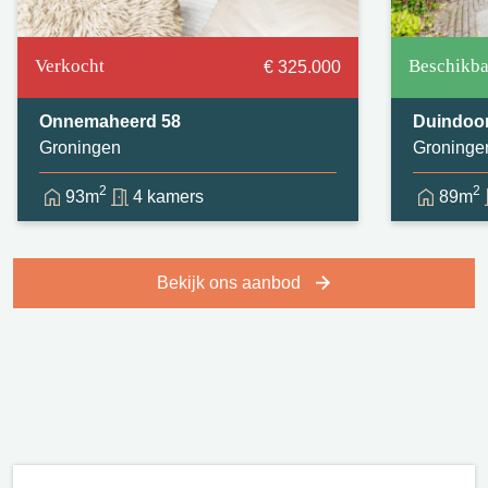
Verkocht
Beschikba
€ 325.000
Onnemaheerd 58
Duindoor
Groningen
Groninge
2
2
93m
4 kamers
89m
Bekijk ons aanbod