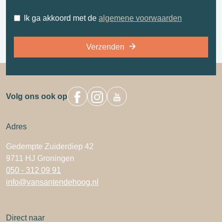
Ik ga akkoord met de
algemene voorwaarden
Verzenden
Volg ons ook op
Adres
Gedempte Zuiderdiep 42
9711 HJ Groningen
050 - 312 09 91
info@vansantendehoog.nl
Direct naar