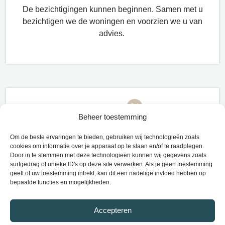
De bezichtiging
en kunnen beginnen. Samen met u
bezichtigen we de woningen en voorzien we
u van
advies.
04
Beheer toestemming
Om de beste ervaringen te bieden, gebruiken wij technologieën zoals
cookies om informatie over je apparaat op te slaan en/of te raadplegen.
Door in te stemmen met deze technologieën kunnen wij gegevens zoals
surfgedrag of unieke ID's op deze site verwerken. Als je geen toestemming
Onderhandeling en overdracht
geeft of uw toestemming intrekt, kan dit een nadelige invloed hebben op
bepaalde functies en mogelijkheden.
Huis
gevonden
? Dan
adviseren
we u
tijdens
de
onderhandelingen
en
zorgen
we
voor
een
perfecte
Accepteren
overdracht
.